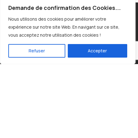
Demande de confirmation des Cookies...
Nous utilisons des cookies pour améliorer votre
expérience sur notre site Web. En navigant sur ce site,
Votre expert en pose de carrelage et
vous acceptez notre utilisation des cookies !
parquet dans le Hainaut
Refuser
Accepter
Située au cœur de
Mouscron
dans la province du
Hainaut
, Hooreman Corentin Carrelages est votre
partenaire pour tous vos besoins en
pose de carrelage
et parquet
.
TVA : BE 0787.919.617